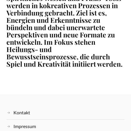
werden in
kokreativen Prozessen
in
V
erbindung gebracht. Ziel ist es,
Energien und Erkenntnisse zu
bündeln und dabei unerwartete
Perspektiven und neue Formate
zu
entwickeln.
Im Fokus
stehen
Heilungs- und
Bewusstseinsprozesse, die
durch
S
piel
und Kreativ
ität initiiert werden
.
Kontakt
Impressum